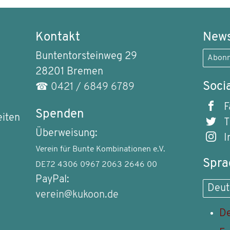
Kontakt
News
Buntentorsteinweg 29
Abonn
28201 Bremen
Soci
☎
0421 / 6849 6789
F
Spenden
eiten
T
Überweisung:
I
Verein für Bunte Kombinationen e.V.
Spra
DE72 4306 0967 2063 2646 00
PayPal:
Deut
verein@kukoon.de
De