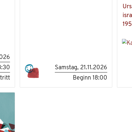
Urs
isr
195
2026
8:30
Samstag, 21.11.2026
tritt
Beginn
18:00