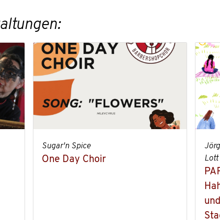
ltungen:
Sugar'n Spice
Jörg
Lott
One Day Choir
PAR
Hah
und
Sta