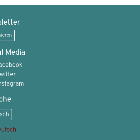
letter
ieren
al Media
acebook
witter
nstagram
che
sch
utsch