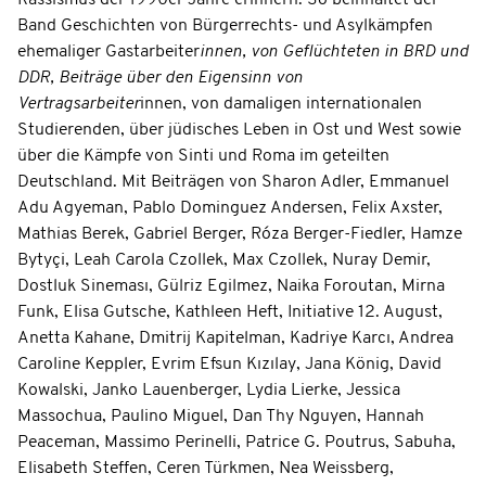
Band Geschichten von Bürgerrechts- und Asylkämpfen
ehemaliger Gastarbeiter
innen, von Geflüchteten in BRD und
DDR, Beiträge über den Eigensinn von
Vertragsarbeiter
innen, von damaligen internationalen
Studierenden, über jüdisches Leben in Ost und West sowie
über die Kämpfe von Sinti und Roma im geteilten
Deutschland. Mit Beiträgen von Sharon Adler, Emmanuel
Adu Agyeman, Pablo Dominguez Andersen, Felix Axster,
Mathias Berek, Gabriel Berger, Róza Berger-Fiedler, Hamze
Bytyçi, Leah Carola Czollek, Max Czollek, Nuray Demir,
Dostluk Sineması, Gülriz Egilmez, Naika Foroutan, Mirna
Funk, Elisa Gutsche, Kathleen Heft, Initiative 12. August,
Anetta Kahane, Dmitrij Kapitelman, Kadriye Karcı, Andrea
Caroline Keppler, Evrim Efsun Kızılay, Jana König, David
Kowalski, Janko Lauenberger, Lydia Lierke, Jessica
Massochua, Paulino Miguel, Dan Thy Nguyen, Hannah
Peaceman, Massimo Perinelli, Patrice G. Poutrus, Sabuha,
Elisabeth Steffen, Ceren Türkmen, Nea Weissberg,