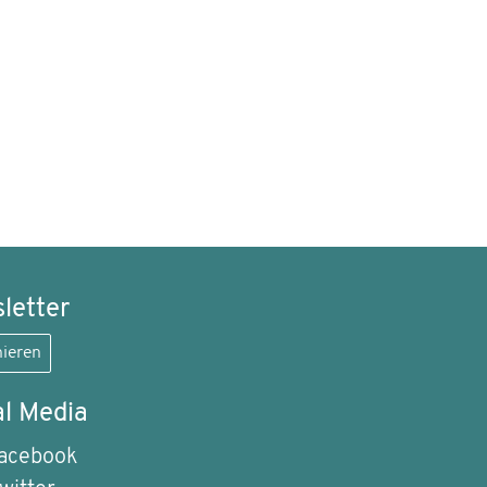
letter
ieren
al Media
acebook