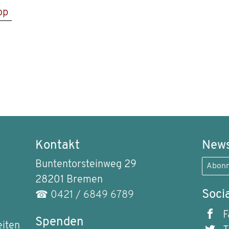
op
Kontakt
News
Buntentorsteinweg 29
Abonn
28201 Bremen
Soci
☎
0421 / 6849 6789
F
Spenden
eiten