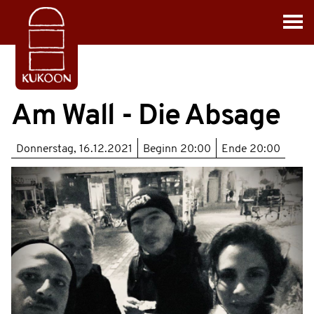
Am Wall - Die Absage
Donnerstag, 16.12.2021
Beginn
20:00
Ende
20:00