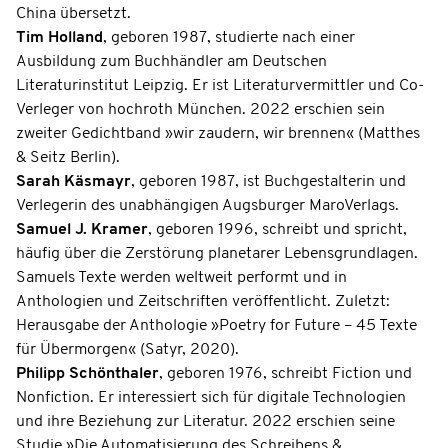
China übersetzt.
Tim Holland
, geboren 1987, studierte nach einer
Ausbildung zum Buchhändler am Deutschen
Literaturinstitut Leipzig. Er ist Literaturvermittler und Co-
Verleger von hochroth München. 2022 erschien sein
zweiter Gedichtband »wir zaudern, wir brennen« (Matthes
& Seitz Berlin).
Sarah Käsmayr
, geboren 1987, ist Buchgestalterin und
Verlegerin des unabhängigen Augsburger MaroVerlags.
Samuel J. Kramer
, geboren 1996, schreibt und spricht,
häufig über die Zerstörung planetarer Lebensgrundlagen.
Samuels Texte werden weltweit performt und in
Anthologien und Zeitschriften veröffentlicht. Zuletzt:
Herausgabe der Anthologie »Poetry for Future – 45 Texte
für Übermorgen« (Satyr, 2020).
Philipp Schönthaler
, geboren 1976, schreibt Fiction und
Nonfiction. Er interessiert sich für digitale Technologien
und ihre Beziehung zur Literatur. 2022 erschien seine
Studie »Die Automatisierung des Schreibens &