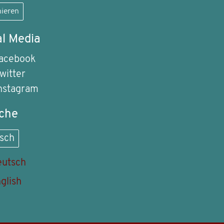
ieren
al Media
acebook
witter
nstagram
che
sch
utsch
glish