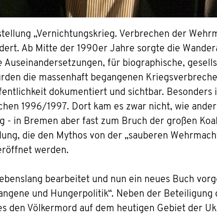
stellung „Vernichtungskrieg. Verbrechen der Wehrm
dert. Ab Mitte der 1990er Jahre sorgte die Wander
e Auseinandersetzungen, für biographische, gesells
urden die massenhaft begangenen Kriegsverbreche
ffentlichkeit dokumentiert und sichtbar. Besonders i
hen 1996/1997. Dort kam es zwar nicht, wie ander
ng - in Bremen aber fast zum Bruch der großen Koa
ellung, die den Mythos von der „sauberen Wehrmach
eröffnet werden.
ebenslang bearbeitet und nun ein neues Buch vorge
ngene und Hungerpolitik“. N
eben der Beteiligung
es
den
Völkermord auf dem heutigen Gebiet der Ukr