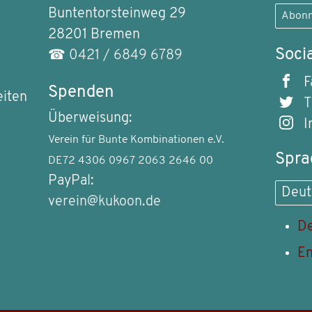
Buntentorsteinweg 29
Abonn
28201 Bremen
Soci
☎
0421 / 6849 6789
F
Spenden
eiten
T
Überweisung:
I
Verein für Bunte Kombinationen e.V.
Spra
DE72 4306 0967 2063 2646 00
PayPal:
Deut
verein@kukoon.de
De
En