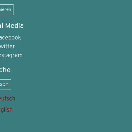
ieren
al Media
acebook
witter
nstagram
che
sch
utsch
glish