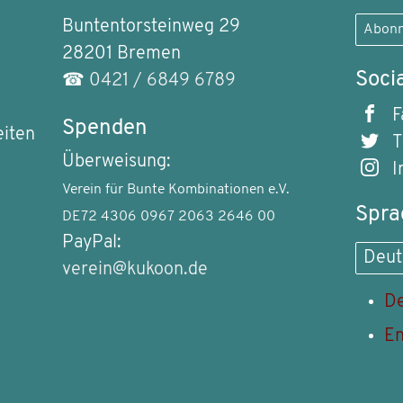
Buntentorsteinweg 29
Abonn
28201 Bremen
Soci
☎
0421 / 6849 6789
F
Spenden
eiten
T
Überweisung:
I
Verein für Bunte Kombinationen e.V.
Spra
DE72 4306 0967 2063 2646 00
PayPal:
Deut
verein@kukoon.de
De
En