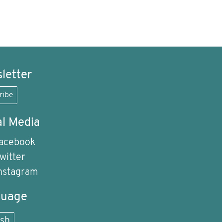
letter
ribe
al Media
acebook
witter
nstagram
guage
ish