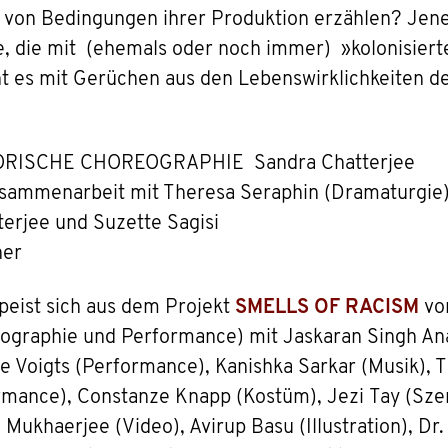
 von Bedingungen ihrer Produktion erzählen? Jene, 
, die mit (ehemals oder noch immer) »kolonisiert
t es mit Gerüchen aus den Lebenswirklichkeiten 
RISCHE CHOREOGRAPHIE Sandra Chatterjee
sammenarbeit mit Theresa Seraphin (Dramaturgie)
jee und Suzette Sagisi
er
eist sich aus dem Projekt
SMELLS OF RACISM
von
eographie und Performance) mit Jaskaran Singh An
e Voigts (Performance), Kanishka Sarkar (Musik), 
rmance), Constanze Knapp (Kostüm), Jezi Tay (Szen
ukhaerjee (Video), Avirup Basu (Illustration), Dr