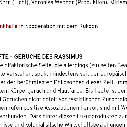
 Kern (Licht), Veronika Wagner (Produktion), Miriam
nkhalle
in Kooperation mit dem Kukoon
TE – GERÜCHE DES RASSIMUS
 olfaktorische Seite, die allerdings (zu) selten Be
ute verstehen, spukt mindestens seit der europäisc
ner der berühmtesten Philosophen dieser Zeit, Imm
tem Körpergeruch und Hautfarbe. Bis heute ist d
d Gerüchen nicht gefeit vor rassistischen Zuschrei
en rufen positive Assoziationen hervor, sind mit 
erbunden. Dass hinter diesen Luxusprodukten zum
nisse und kolonialisitsche Wirtschaftsbeziehungen s