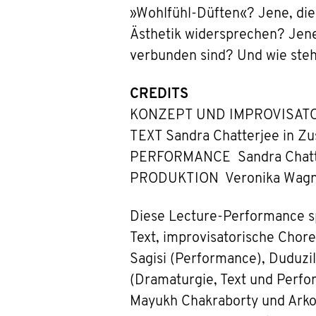
»Wohlfühl-Düften«? Jene, die
Ästhetik widersprechen? Jene
verbunden sind? Und wie steh
CREDITS
KONZEPT UND IMPROVISATO
TEXT Sandra Chatterjee in Zu
PERFORMANCE Sandra Chatter
PRODUKTION Veronika Wagn
Diese Lecture-Performance sp
Text, improvisatorische Chor
Sagisi (Performance), Duduzil
(Dramaturgie, Text und Perfo
Mayukh Chakraborty und Arko M