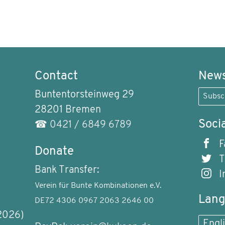
Contact
News
Buntentorsteinweg 29
Subsc
28201 Bremen
Soci
☎
0421 / 6849 6789
F
Donate
T
Bank Transfer:
I
Verein für Bunte Kombinationen e.V.
Lan
DE72 4306 0967 2063 2646 00
2026)
Engl