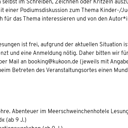
selbst im Schreiben, Zeichnen oder Kritzeln ausz
t einer Podiumsdiskussion zum Thema Kinder-/Jug
ich für das Thema interessieren und von den Autor
esungen ist frei, aufgrund der aktuellen Situation is
nzt und eine Anmeldung nötig. Daher bitten wir fü
per Mail an booking@kukoon.de (jeweils mit Angab
 beim Betreten des Veranstaltungsortes einen Mund
öhre. Abenteuer im Meerschweinchenhotel« Lesung m
« (ab 9 J.)