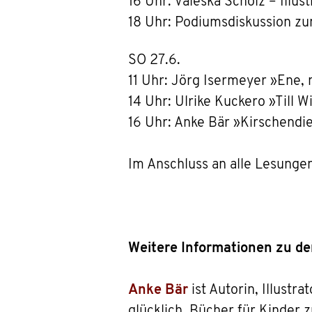
16 Uhr: Valeska Scholz – Illus
18 Uhr: Podiumsdiskussion 
SO 27.6.
11 Uhr: Jörg Isermeyer »Ene,
14 Uhr: Ulrike Kuckero »Till W
16 Uhr: Anke Bär »Kirschendieb
Im Anschluss an alle Lesungen
Weitere Informationen zu d
Anke Bär
ist Autorin, Illustr
glücklich, Bücher für Kinder z