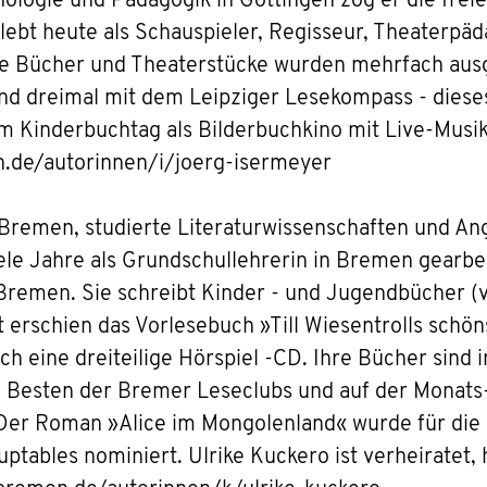
ologie und Pädagogik in Göttingen zog er die freie
 lebt heute als Schauspieler, Regisseur, Theaterpä
ine Bücher und Theaterstücke wurden mehrfach ausg
und dreimal mit dem Leipziger Lesekompass - dieses
m Kinderbuchtag als Bilderbuchkino mit Live-Musik
.de/autorinnen/i/joerg-isermeyer
 Bremen, studierte Literaturwissenschaften und Angl
e Jahre als Grundschullehrerin in Bremen gearbeit
Bremen. Sie schreibt Kinder - und Jugendbücher (v
t erschien das Vorlesebuch »Till Wiesentrolls sch
uch eine dreiteilige Hörspiel -CD. Ihre Bücher sind
0 Besten der Bremer Leseclubs und auf der Monats
Der Roman »Alice im Mongolenland« wurde für die S
ptables nominiert. Ulrike Kuckero ist verheiratet,