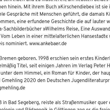
n hinein. Mit ihrem Buch »Kirschendiebe« ist sie 
iele Gespräche mit Menschen geführt, die damals K
ommen, eine erfundene Geschichte die auf lauter 
sa-Sachbilderbücher »Wilhelms Reise, Eine Auswan
Vom Leben in einer mittelalterlichen Hansestadt«
is nominiert. www.ankebaer.de
Bremen geboren. 1998 erschien sein erstes Kinder
elmäßig Titel, seit einigen Jahren im Verlag Peter
unter dem Himmel, ein Roman für Kinder, der haup
l Gmehling 2020 den Deutschen Jugendliteraturprei
lgmehling.de
8 in Bad Segeberg, reiste als Straßenmusiker quer