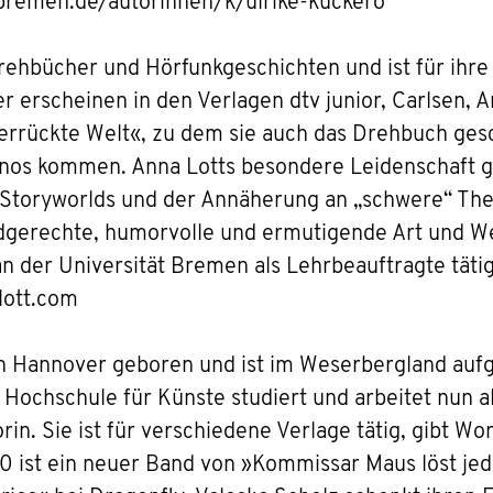
-bremen.de/autorinnen/k/ulrike-kuckero
rehbücher und Hörfunkgeschichten und ist für ihr
r erscheinen in den Verlagen dtv junior, Carlsen,
verrückte Welt«, zu dem sie auch das Drehbuch ges
Kinos kommen. Anna Lotts besondere Leidenschaft gi
 Storyworlds und der Annäherung an „schwere“ Th
dgerechte, humorvolle und ermutigende Art und Wei
n der Universität Bremen als Lehrbeauftragte tätig.
lott.com
n Hannover geboren und ist im Weserbergland auf
r Hochschule für Künste studiert und arbeitet nun a
orin. Sie ist für verschiedene Verlage tätig, gibt W
ist ein neuer Band von »Kommissar Maus löst jede