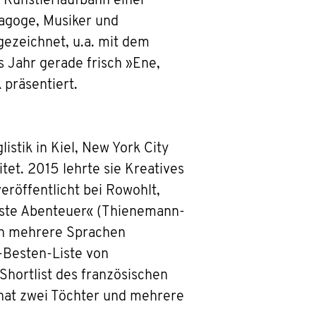
 Künstlerlaufbahn einer
dagoge, Musiker und
ezeichnet, u.a. mit dem
 Jahr gerade frisch »Ene,
 präsentiert.
istik in Kiel, New York City
et. 2015 lehrte sie Kreatives
eröffentlicht bei Rowohlt,
önste Abenteuer« (Thienemann-
 in mehrere Sprachen
-Besten-Liste von
hortlist des französischen
 hat zwei Töchter und mehrere