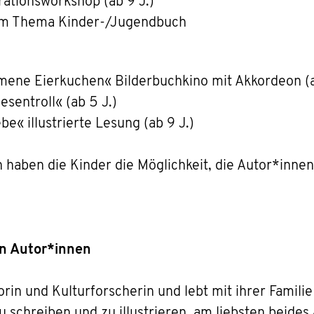
trationsworkshop (ab 9 J.)
zum Thema Kinder-/Jugendbuch
 mene Eierkuchen« Bilderbuchkino mit Akkordeon (a
iesentroll« (ab 5 J.)
e« illustrierte Lesung (ab 9 J.)
 haben die Kinder die Möglichkeit, die Autor*innen
en Autor*innen
atorin und Kulturforscherin und lebt mit ihrer Famil
u schreiben und zu illustrieren, am liebsten beides 