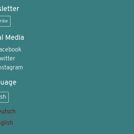
letter
ribe
al Media
acebook
witter
nstagram
guage
ish
utsch
glish