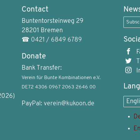
Contact
News
Buntentorsteinweg 29
Subsc
28201 Bremen
Soci
☎
0421 / 6849 6789
F
Donate
T
Bank Transfer:
I
Verein für Bunte Kombinationen e.V.
Lan
DE72 4306 0967 2063 2646 00
2026)
Engl
PayPal:
verein@kukoon.de
De
En