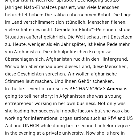
Afghanistans. Nach der aprubten Beendigung des 20-
jährigen Nato-Einsatzes passiert, was viele Menschen
befürchtet haben: Die Taliban übernehmen Kabul. Die Lage
im Land verschlimmert sich stündlich. Menschen fliehen,
viele schaffen es nicht. Gerade für Flinta*-Personen ist die
Situation äußerst gefährlich. Die Welt schaut mit Entsetzen
zu. Heute, weniger als ein Jahr später, ist keine Rede mehr
von Afghanistan. Die globalpolitischen Ereignisse
überschlagen sich. Afghanistan rückt in den Hintergrund.
Wir wollen aber genau über dieses Land, diese Menschen,
diese Geschichten sprechen. Wir wollen afghanische
Stimmen laut machen. Und ihnen Gehör schenken.
In the first event of our series
AFGHAN VOICES
Amena
is
going to tell her story: In Afghanistan she was a young
entrepreneur working in her own business. Not only was
she leading her successful noodle factory but she was also
working for international organisations such as KfW and US
Aid and UNHCR while doing her a second bachelor degree
in the evening at a private university. Now she is here in