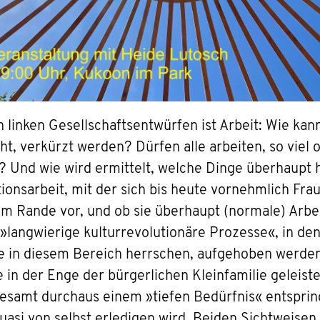
linken Gesellschaftsentwürfen ist Arbeit: Wie kann s
cht, verkürzt werden? Dürfen alle arbeiten, so viel
? Und wie wird ermittelt, welche Dinge überhaupt 
ionsarbeit, mit der sich bis heute vornehmlich Fr
 Rande vor, und ob sie überhaupt (normale) Arbeit i
n »langwierige kulturrevolutionäre Prozesse«, in de
e in diesem Bereich herrschen, aufgehoben werde
e in der Enge der bürgerlichen Kleinfamilie geleist
gesamt durchaus einem »tiefen Bedürfnis« entsprin
quasi von selbst erledigen wird. Beiden Sichtweisen