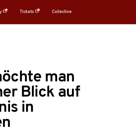
ry
Tickets
Collective
 möchte man
er Blick auf
nis in
en