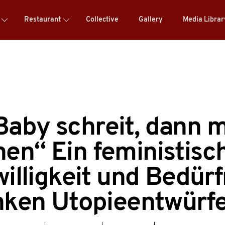
Restaurant
Collective
Gallery
Media Libra
Baby schreit, dann
en“ Ein feministisch
willigkeit und Bedürf
inken Utopieentwürf