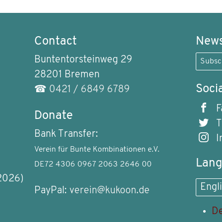
Contact
News
Buntentorsteinweg 29
Subsc
28201 Bremen
Soci
☎
0421 / 6849 6789
F
Donate
T
Bank Transfer:
I
Verein für Bunte Kombinationen e.V.
Lan
DE72 4306 0967 2063 2646 00
2026)
Engl
PayPal:
verein@kukoon.de
De