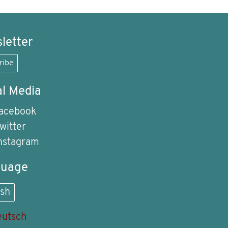
letter
ribe
al Media
acebook
witter
nstagram
guage
ish
utsch