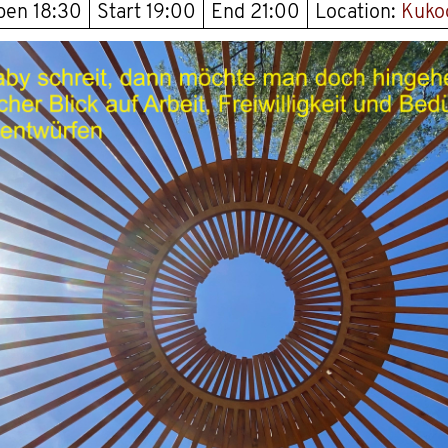
open
18:30
Start
19:00
End
21:00
Location:
Kuko