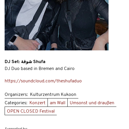
DJ Set: شوفة Shufa
DJ Duo based in Bremen and Cairo
https://soundcloud.com/theshufaduo
Organizers:
Kulturzentrum Kukoon
Categories:
Konzert
am Wall
Umsonst und draußen
OPEN CLOSED Festival