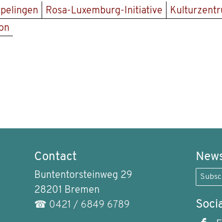
öpelingen
Rosa-Luxemburg-Initiative
Kulturzent
on
Contact
News
Buntentorsteinweg 29
Subsc
28201 Bremen
Soci
☎
0421 / 6849 6789