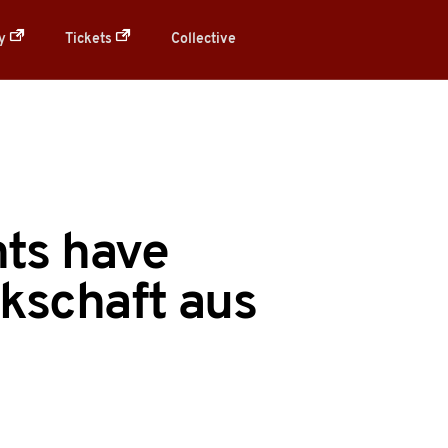
ry
Tickets
Collective
nts have
kschaft aus