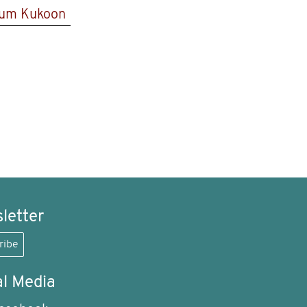
rum Kukoon
letter
ribe
al Media