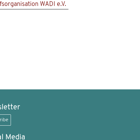
lfsorganisation WADI e.V.
letter
ribe
al Media