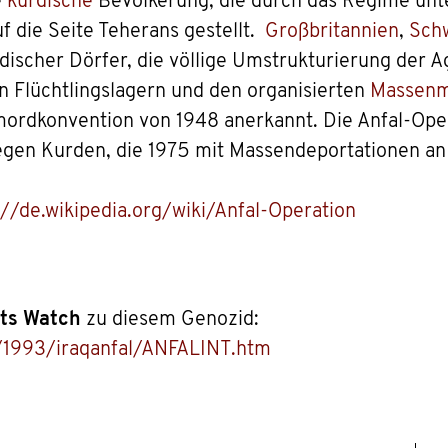
e
kurdische
Bevölkerung, die durch das Regime unte
f die Seite Teherans gestellt.
Großbritannien
,
Sch
discher Dörfer, die völlige Umstrukturierung der 
 Flüchtlingslagern und den organisierten
Massen
rdkonvention von 1948 anerkannt. Die Anfal-Opera
en Kurden, die 1975 mit Massendeportationen an 
://de.wikipedia.org/wiki/Anfal-Operation
ts Watch
zu diesem Genozid:
/1993/iraqanfal/ANFALINT.htm