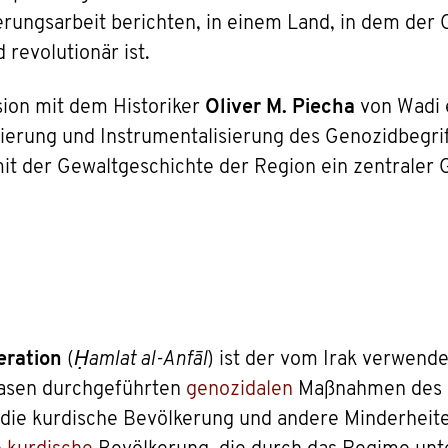
erungsarbeit berichten, in einem Land, in dem der
revolutionär ist.
sion mit dem Historiker
Oliver M. Piecha
von Wadi e
nierung und Instrumentalisierung des Genozidbegri
it der Gewaltgeschichte der Region ein zentraler 
eration
(
Ḥamlat al-Anfāl
) ist der vom Irak verwend
hasen durchgeführten
genozidalen
Maßnahmen des 
die kurdische Bevölkerung und andere Minderheit