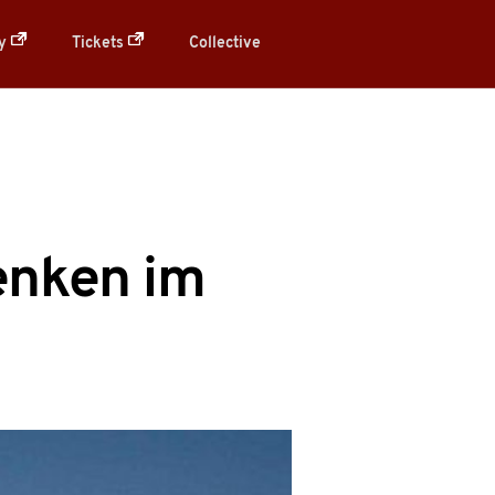
ry
Tickets
Collective
enken im