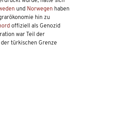
rdrückt wurde, hatte sich
weden
und
Norwegen
haben
Agrarökonomie hin zu
mord
offiziell als Genozid
tion war Teil der
der türkischen Grenze