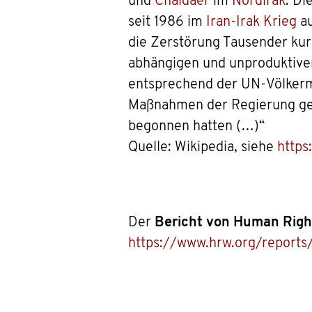
und
Chaldäer
im
Nordirak
. Di
seit 1986 im
Iran-Irak Krieg
au
die Zerstörung Tausender kur
abhängigen und unproduktiven
entsprechend der UN-Völkermo
Maßnahmen der Regierung geg
begonnen hatten (…)“
Quelle: Wikipedia, siehe
https
Der
Bericht von Human Righ
https://www.hrw.org/reports