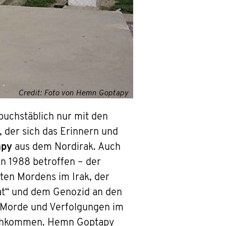
Credit: Foto von Hemn Goptapy
buchstäblich nur mit den
 der sich das Erinnern und
apy
aus dem Nordirak. Auch
n 1988 betroffen – der
ten Mordens im Irak, der
at“ und dem Genozid an den
e Morde und Verfolgungen im
Nachkommen. Hemn Goptapy