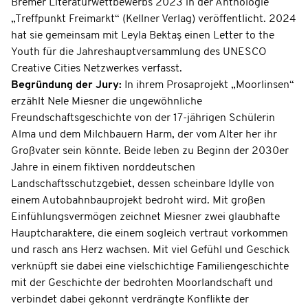
Bremer Literaturwettbewerbs 2023 in der Anthologie
„Treffpunkt Freimarkt“ (Kellner Verlag) veröffentlicht. 2024
hat sie gemeinsam mit Leyla Bektaş einen Letter to the
Youth für die Jahreshauptversammlung des UNESCO
Creative Cities Netzwerkes verfasst.
Begründung der Jury:
In ihrem Prosaprojekt „Moorlinsen“
erzählt Nele Miesner die ungewöhnliche
Freundschaftsgeschichte von der 17-jährigen Schülerin
Alma und dem Milchbauern Harm, der vom Alter her ihr
Großvater sein könnte. Beide leben zu Beginn der 2030er
Jahre in einem fiktiven norddeutschen
Landschaftsschutzgebiet, dessen scheinbare Idylle von
einem Autobahnbauprojekt bedroht wird. Mit großen
Einfühlungsvermögen zeichnet Miesner zwei glaubhafte
Hauptcharaktere, die einem sogleich vertraut vorkommen
und rasch ans Herz wachsen. Mit viel Gefühl und Geschick
verknüpft sie dabei eine vielschichtige Familiengeschichte
mit der Geschichte der bedrohten Moorlandschaft und
verbindet dabei gekonnt verdrängte Konflikte der