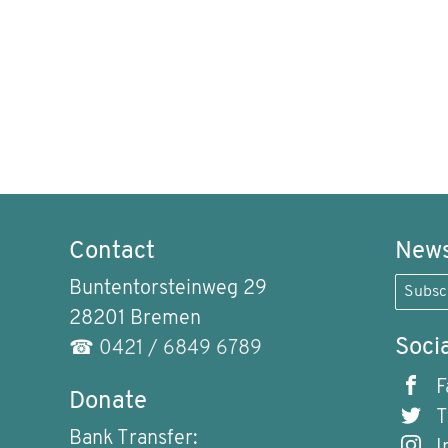
Contact
News
Buntentorsteinweg 29
Subsc
28201 Bremen
Soci
☎
0421 / 6849 6789
F
Donate
T
Bank Transfer: