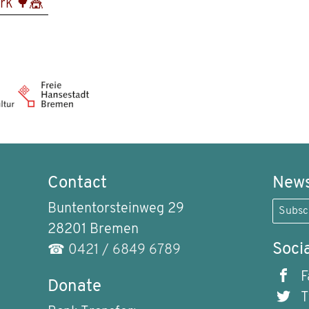
rk 🌳🎪
Contact
News
Buntentorsteinweg 29
Subsc
28201 Bremen
Soci
☎
0421 / 6849 6789
F
Donate
T