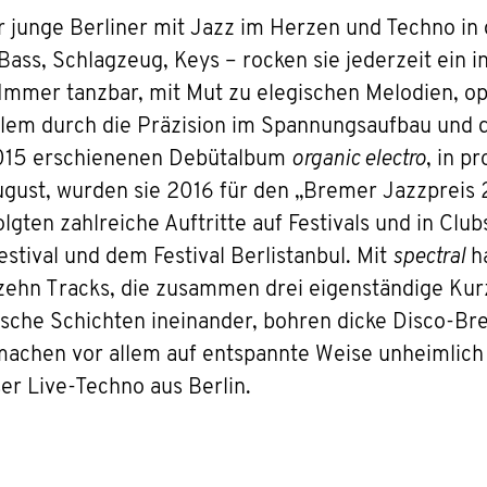
er junge Berliner mit Jazz im Herzen und Techno in 
ass, Schlagzeug, Keys – rocken sie jederzeit ein 
 Immer tanzbar, mit Mut zu elegischen Melodien, o
llem durch die Präzision im Spannungsaufbau und di
015 erschienenen Debütalbum
organic electro
, in p
ust, wurden sie 2016 für den „Bremer Jazzpreis 2
lgten zahlreiche Auftritte auf Festivals und in Club
estival und dem Festival Berlistanbul. Mit
spectral
ha
n zehn Tracks, die zusammen drei eigenständige Ku
ische Schichten ineinander, bohren dicke Disco-Bret
achen vor allem auf entspannte Weise unheimlich v
ser Live-Techno aus Berlin.