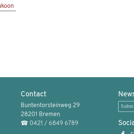
ukoon
Contact
News
Buntentorsteinweg 29
Subsc
28201 Bremen
Soci
☎
0421 / 6849 6789