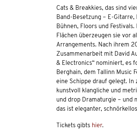
Cats & Breakkies, das sind vi
Band-Besetzung – E-Gitarre, B
Bühnen, Floors und Festivals.
Flächen überzeugen sie vor a
Arrangements. Nach ihrem 2
Zusammenarbeit mit David Aug
& Electronics“ nominiert, es fo
Berghain, dem Tallinn Music F
eine Schippe drauf gelegt. I
kunstvoll klangliche und metr
und drop Dramaturgie – und m
das ist eleganter, schnörkello
Tickets gibts
hier
.