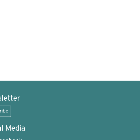
letter
ribe
al Media