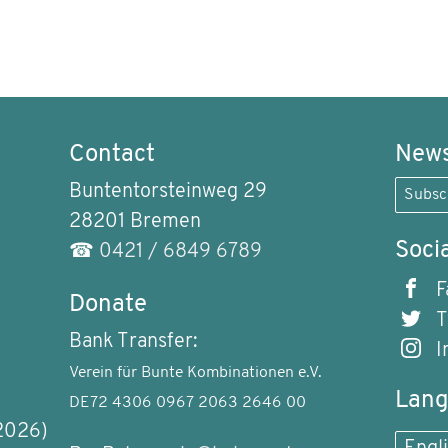
Contact
News
Buntentorsteinweg 29
Subsc
28201 Bremen
Soci
☎
0421 / 6849 6789
F
Donate
T
Bank Transfer:
I
Verein für Bunte Kombinationen e.V.
Lan
DE72 4306 0967 2063 2646 00
2026)