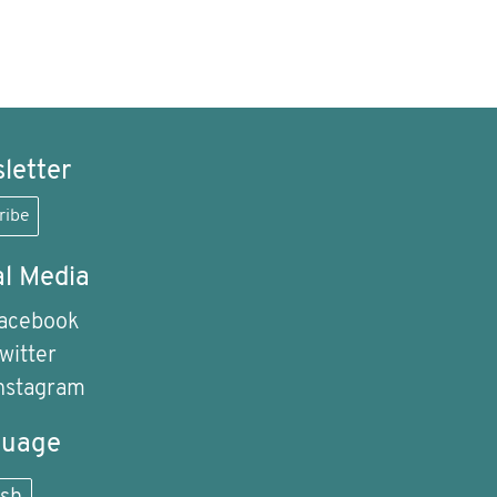
letter
ribe
al Media
acebook
witter
nstagram
guage