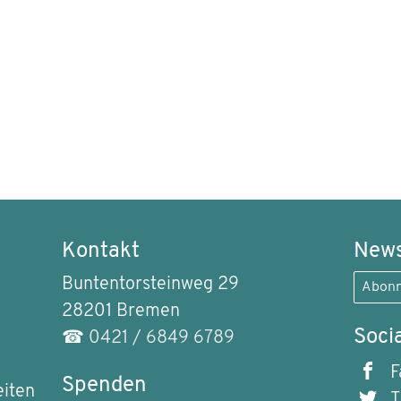
Kontakt
News
Buntentorsteinweg 29
Abonn
28201 Bremen
Soci
☎
0421 / 6849 6789
F
Spenden
eiten
T