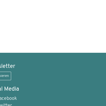
letter
ieren
al Media
acebook
witter