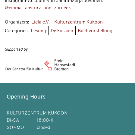
Instagram-Account von Janita-Marja Juvonen:
@einmal_absturz_und_zurueck
Organizers:
Liela e.V.
Kulturzentrum Kukoon
Categories:
Lesung
Diskussion
Buchvorstellung
Supported by:
Opening Hours
KULTURZENTRUM KUKOON
DI-SA
18:00-X
SO+MO
closed